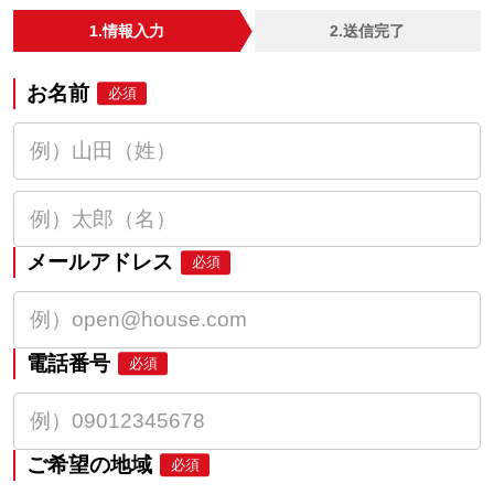
1.情報入力
2.送信完了
お名前
必須
メールアドレス
必須
電話番号
必須
ご希望の地域
必須