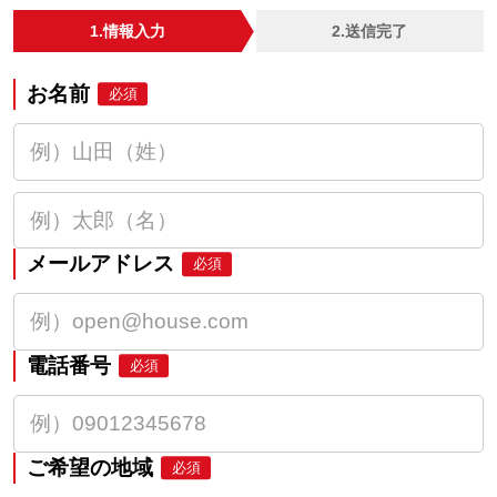
1.情報入力
2.送信完了
お名前
必須
メールアドレス
必須
電話番号
必須
ご希望の地域
必須