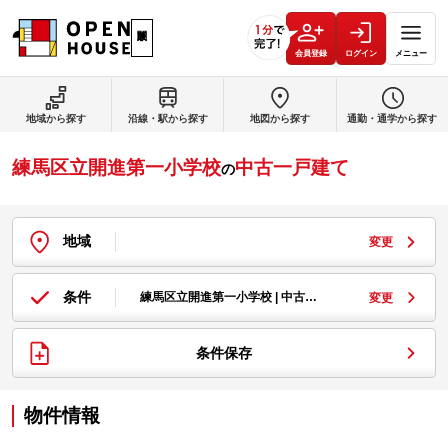
会員登録
ログイン
メニュー
地域から探す
沿線・駅から探す
地図から探す
通勤・通学から探す
練馬区立開進第一小学校
中古一戸建て
の
地域
変更
条件
練馬区立開進第一小学校 | 中古…
変更
条件保存
物件情報