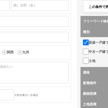
この条件で
フリーワード検
種別
新築一戸建
中古一戸建
関西
九州
土地
価格
新着物件
建物面積
※担当者がいる場合
土地面積