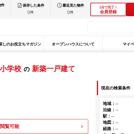
物件
保存した条件
最近見た物件
1分で完了！
0
0
会員登録
件
件
探しのお役立ちマガジン
オープンハウスについて
マイ
小学校
新築一戸建て
の
現在の検索条件
地域
：
--
沿線
：
--
駅
：
--
地図
：
--
も閲覧可能
経路
：
--