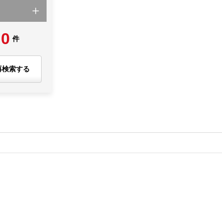
0
件
再検索する