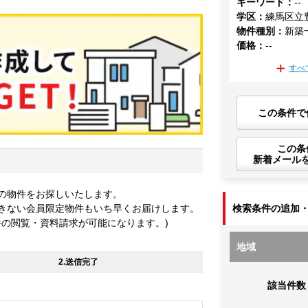
キーワード
：
--
学区
：
練馬区立
物件種別
：
新築
価格
：
--
すべ
この条件で
この条
新着メール
の物件をお探しいたします。
きない会員限定物件もいち早くお届けします。
検索条件の追加
件の閲覧・資料請求が可能になります。)
地域
2.送信完了
該当件数