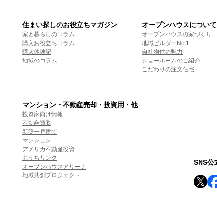
住まい探しのお役立ちマガジン
オープンハウスについて
家と暮らしのコラム
オープンハウスの家づくり
購入お役立ちコラム
地域ビルダーNo.1
購入体験記
自社物件の魅力
地域のコラム
ショールームのご紹介
こだわりの注文住宅
マンション・不動産売却・投資用・他
投資家向け情報
不動産買取
新築一戸建て
マンション
アメリカ不動産投資
おうちリンク
SNS
オープンハウスアリーナ
地域共創プロジェクト