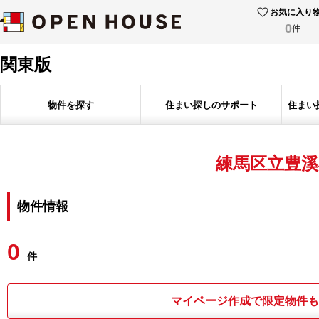
お気に入り
0
件
関東版
物件を探す
住まい探しのサポート
住まい
練馬区立豊溪
物件情報
0
件
マイページ作成で限定物件