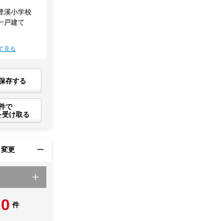
豊溪小学校
一戸建て
て見る
保存する
件で
を受け取る
・変更
0
件