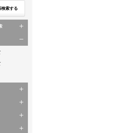
再検索する
索
て
て