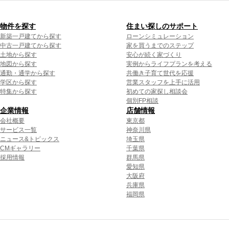
物件を探す
住まい探しのサポート
新築一戸建てから探す
ローンシミュレーション
中古一戸建てから探す
家を買うまでのステップ
土地から探す
安心が続く家づくり
地図から探す
実例からライフプランを考える
通勤・通学から探す
共働き子育て世代を応援
学区から探す
営業スタッフを上手に活用
特集から探す
初めての家探し相談会
個別FP相談
企業情報
店舗情報
会社概要
東京都
サービス一覧
神奈川県
ニュース&トピックス
埼玉県
CMギャラリー
千葉県
採用情報
群馬県
愛知県
大阪府
兵庫県
福岡県