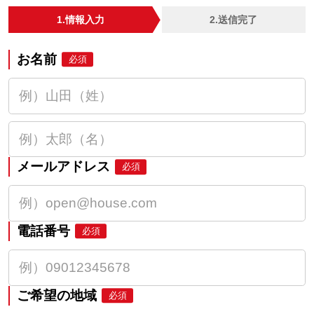
1.情報入力
2.送信完了
お名前
必須
メールアドレス
必須
電話番号
必須
ご希望の地域
必須