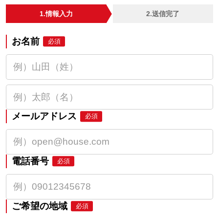
1.情報入力
2.送信完了
お名前
必須
メールアドレス
必須
電話番号
必須
ご希望の地域
必須