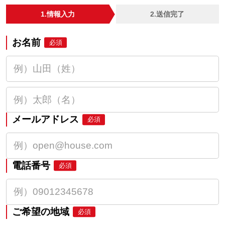
1.情報入力
2.送信完了
お名前
必須
メールアドレス
必須
電話番号
必須
ご希望の地域
必須