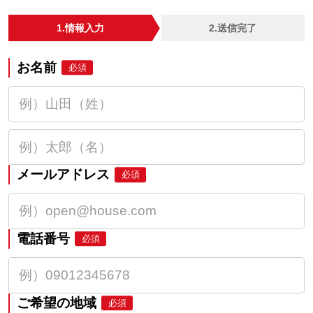
1.情報入力
2.送信完了
お名前
必須
メールアドレス
必須
電話番号
必須
ご希望の地域
必須