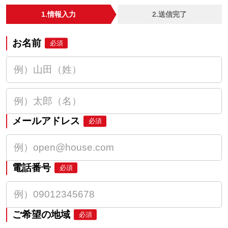
1.情報入力
2.送信完了
お名前
必須
メールアドレス
必須
電話番号
必須
ご希望の地域
必須