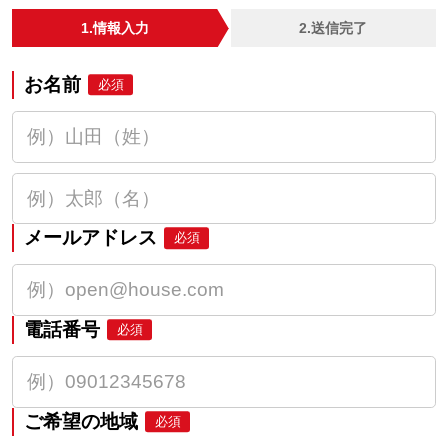
1.情報入力
2.送信完了
お名前
必須
メールアドレス
必須
電話番号
必須
ご希望の地域
必須