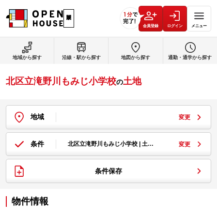
会員登録
ログイン
メニュー
地域から探す
沿線・駅から探す
地図から探す
通勤・通学から探す
北区立滝野川もみじ小学校
土地
の
地域
変更
条件
北区立滝野川もみじ小学校 | 土…
変更
条件保存
物件情報