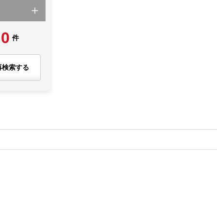
0
件
再検索する