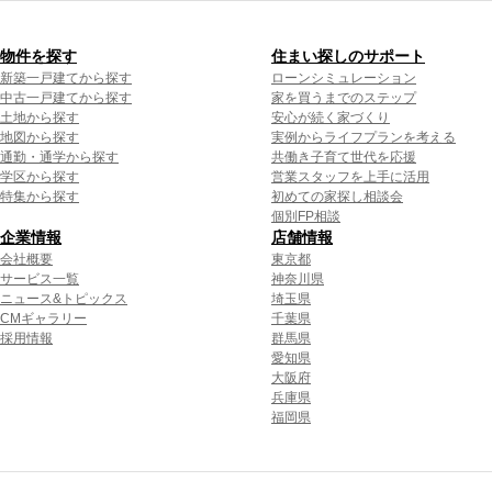
物件を探す
住まい探しのサポート
新築一戸建てから探す
ローンシミュレーション
中古一戸建てから探す
家を買うまでのステップ
土地から探す
安心が続く家づくり
地図から探す
実例からライフプランを考える
通勤・通学から探す
共働き子育て世代を応援
学区から探す
営業スタッフを上手に活用
特集から探す
初めての家探し相談会
個別FP相談
企業情報
店舗情報
会社概要
東京都
サービス一覧
神奈川県
ニュース&トピックス
埼玉県
CMギャラリー
千葉県
採用情報
群馬県
愛知県
大阪府
兵庫県
福岡県