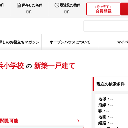
物件
保存した条件
最近見た物件
1分で完了！
0
0
会員登録
件
件
探しのお役立ちマガジン
オープンハウスについて
マイ
浜小学校
新築一戸建て
の
現在の検索条件
地域
：
--
沿線
：
--
駅
：
--
地図
：
--
も閲覧可能
経路
：
--