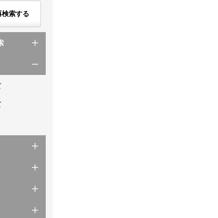
再検索する
索
て
て