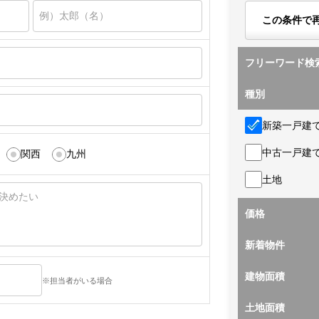
この条件で
フリーワード検
種別
新築一戸建
中古一戸建
関西
九州
土地
価格
新着物件
建物面積
※担当者がいる場合
土地面積