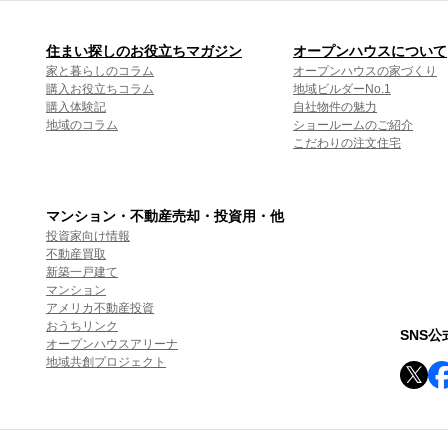
住まい探しのお役立ちマガジン
オープンハウスについて
家と暮らしのコラム
オープンハウスの家づくり
購入お役立ちコラム
地域ビルダーNo.1
購入体験記
自社物件の魅力
地域のコラム
ショールームのご紹介
こだわりの注文住宅
マンション・不動産売却・投資用・他
投資家向け情報
不動産買取
新築一戸建て
マンション
アメリカ不動産投資
おうちリンク
SNS
オープンハウスアリーナ
地域共創プロジェクト