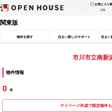
お気に入り
0
件
関東版
物件を探す
住まい探しのサポート
住まい
市川市立南新
物件情報
0
件
マイページ作成で限定物件