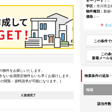
キーワード
：
--
学区
：
市川市立
物件種別
：
新築
価格
：
--
すべ
この条件で
この条
新着メール
の物件をお探しいたします。
きない会員限定物件もいち早くお届けします。
検索条件の追加
件の閲覧・資料請求が可能になります。)
地域
2.送信完了
該当件数