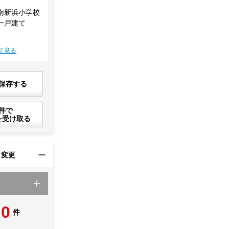
南新浜小学校
一戸建て
て見る
保存する
件で
を受け取る
・変更
0
件