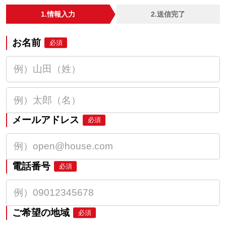
1.情報入力
2.送信完了
お名前
必須
メールアドレス
必須
電話番号
必須
ご希望の地域
必須