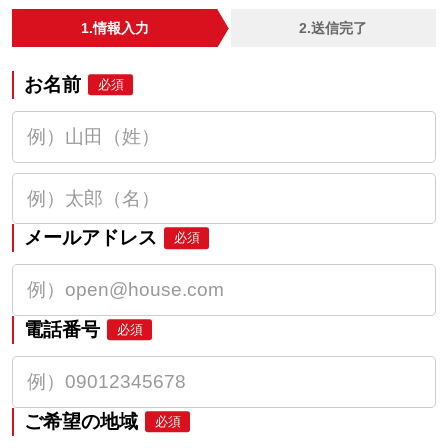
1.情報入力
2.送信完了
お名前
必須
メールアドレス
必須
電話番号
必須
ご希望の地域
必須