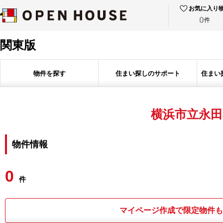
お気に入り
0
件
関東版
物件を探す
住まい探しのサポート
住まい
横浜市立永田
物件情報
0
件
マイページ作成で限定物件