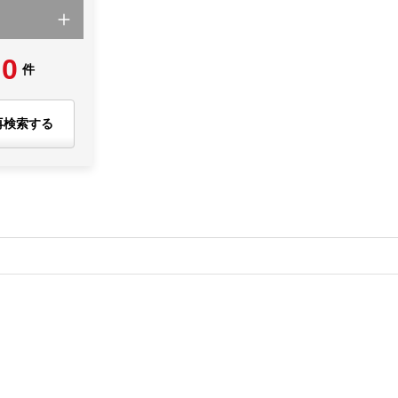
0
件
再検索する