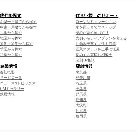
物件を探す
住まい探しのサポート
新築一戸建てから探す
ローンシミュレーション
中古一戸建てから探す
家を買うまでのステップ
土地から探す
安心が続く家づくり
地図から探す
実例からライフプランを考える
通勤・通学から探す
共働き子育て世代を応援
学区から探す
営業スタッフを上手に活用
特集から探す
初めての家探し相談会
個別FP相談
企業情報
店舗情報
会社概要
東京都
サービス一覧
神奈川県
ニュース&トピックス
埼玉県
CMギャラリー
千葉県
採用情報
群馬県
愛知県
大阪府
兵庫県
福岡県