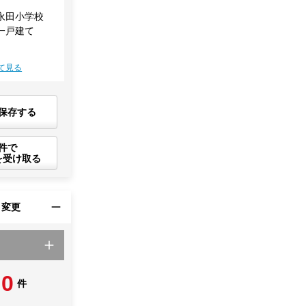
永田小学校
一戸建て
て見る
保存する
件で
を受け取る
・変更
0
件