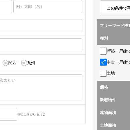
この条件で
フリーワード検
種別
新築一戸建
中古一戸建
関西
九州
土地
価格
新着物件
建物面積
※担当者がいる場合
土地面積