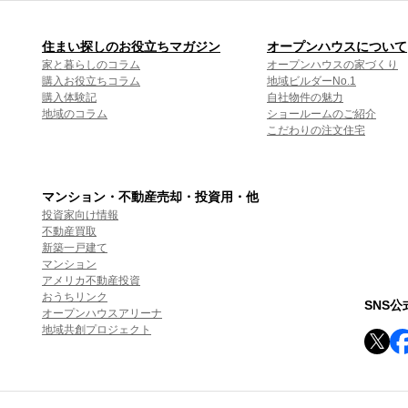
住まい探しのお役立ちマガジン
オープンハウスについて
家と暮らしのコラム
オープンハウスの家づくり
購入お役立ちコラム
地域ビルダーNo.1
購入体験記
自社物件の魅力
地域のコラム
ショールームのご紹介
こだわりの注文住宅
マンション・不動産売却・投資用・他
投資家向け情報
不動産買取
新築一戸建て
マンション
アメリカ不動産投資
おうちリンク
SNS
オープンハウスアリーナ
地域共創プロジェクト