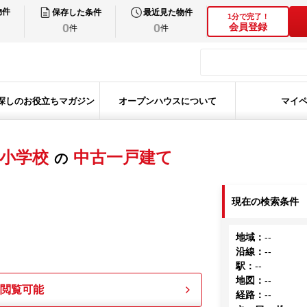
物件
保存した条件
最近見た物件
1分で完了！
0
0
会員登録
件
件
探しのお役立ちマガジン
オープンハウスについて
マイ
小学校
中古一戸建て
の
現在の検索条件
地域
：
--
沿線
：
--
駅
：
--
地図
：
--
も閲覧可能
経路
：
--