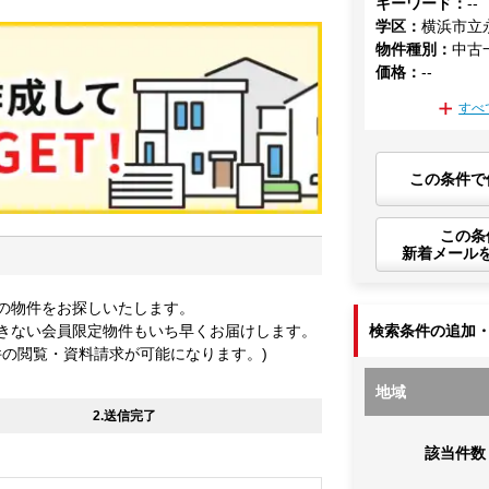
キーワード
：
--
学区
：
横浜市立
物件種別
：
中古
価格
：
--
すべ
この条件で
この条
新着メール
の物件をお探しいたします。
きない会員限定物件もいち早くお届けします。
検索条件の追加
件の閲覧・資料請求が可能になります。)
地域
2.送信完了
該当件数