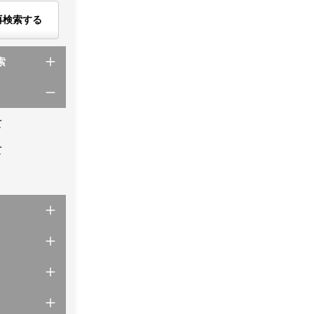
再検索する
索
て
て