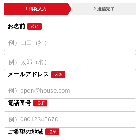
1.情報入力
2.送信完了
お名前
必須
メールアドレス
必須
電話番号
必須
ご希望の地域
必須