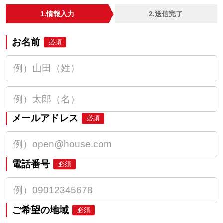
1.情報入力
2.送信完了
お名前
必須
メールアドレス
必須
電話番号
必須
ご希望の地域
必須