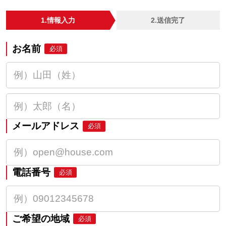
1.情報入力
2.送信完了
お名前
必須
メールアドレス
必須
電話番号
必須
ご希望の地域
必須