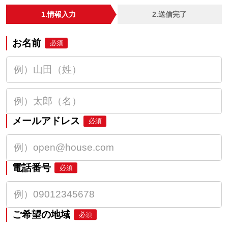
1.情報入力
2.送信完了
お名前
必須
メールアドレス
必須
電話番号
必須
ご希望の地域
必須