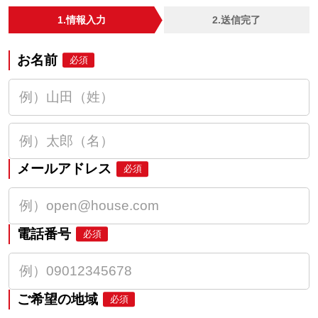
1.情報入力
2.送信完了
お名前
必須
メールアドレス
必須
電話番号
必須
ご希望の地域
必須