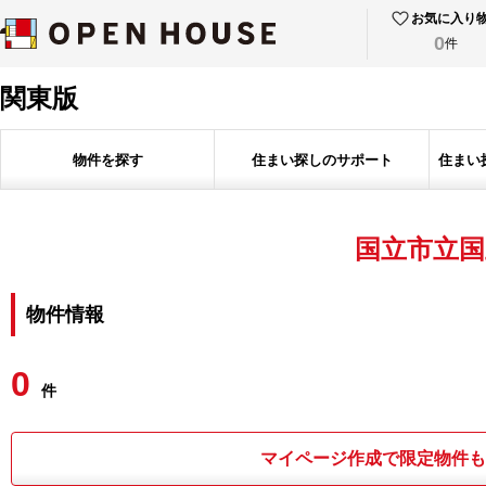
お気に入り
0
件
関東版
物件を探す
住まい探しのサポート
住まい
国立市立国
物件情報
0
件
マイページ作成で限定物件