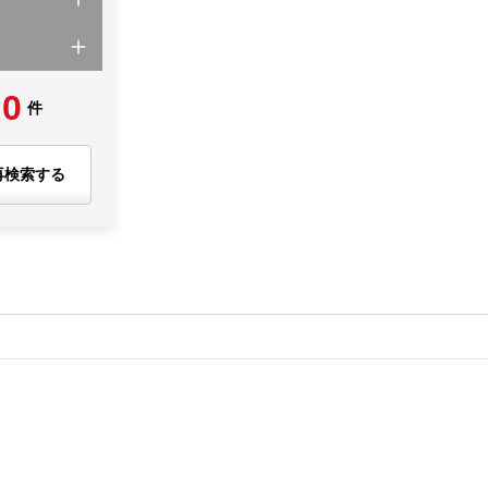
0
件
再検索する