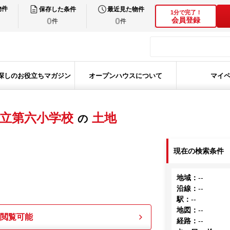
物件
保存した条件
最近見た物件
1分で完了！
0
0
会員登録
件
件
探しのお役立ちマガジン
オープンハウスについて
マイ
立第六小学校
土地
の
現在の検索条件
地域
：
--
沿線
：
--
駅
：
--
地図
：
--
も閲覧可能
経路
：
--