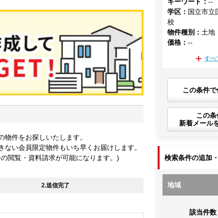
キーワード
：
--
学区
：
国立市立
校
物件種別
：
土地
価格
：
--
すべ
この条件で
この条
新着メール
の物件をお探しいたします。
きない会員限定物件もいち早くお届けします。
件の閲覧・資料請求が可能になります。)
検索条件の追加
地域
2.送信完了
該当件数