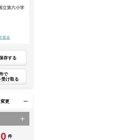
国立第六小学
て見る
保存する
件で
を受け取る
・変更
0
件