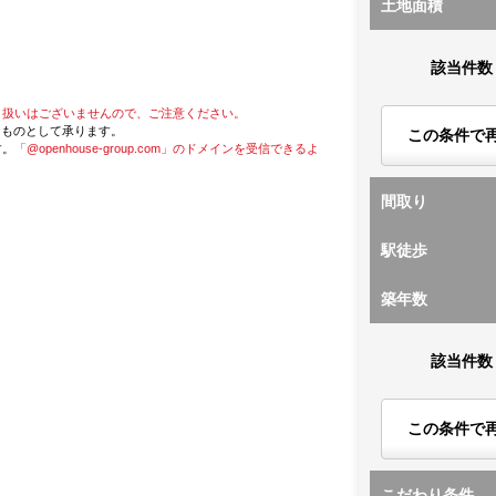
土地面積
該当件数
り扱いはございませんので、ご注意ください。
たものとして承ります。
この条件で
す。
「@openhouse-group.com」のドメインを受信できるよ
間取り
駅徒歩
築年数
該当件数
この条件で
こだわり条件