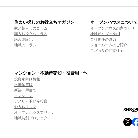
住まい探しのお役立ちマガジン
オープンハウスについて
家と暮らしのコラム
オープンハウスの家づくり
購入お役立ちコラム
地域ビルダーNo.1
購入体験記
自社物件の魅力
地域のコラム
ショールームのご紹介
こだわりの注文住宅
マンション・不動産売却・投資用・他
投資家向け情報
不動産買取
新築一戸建て
マンション
アメリカ不動産投資
おうちリンク
SNS
オープンハウスアリーナ
地域共創プロジェクト