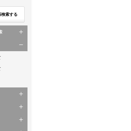
再検索する
索
て
て