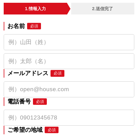
1.情報入力
2.送信完了
お名前
必須
メールアドレス
必須
電話番号
必須
ご希望の地域
必須