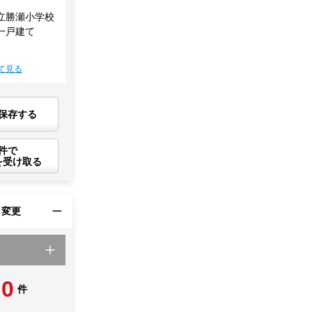
立勝瀬小学校
一戸建て
て見る
保存する
件で
を受け取る
・変更
0
件