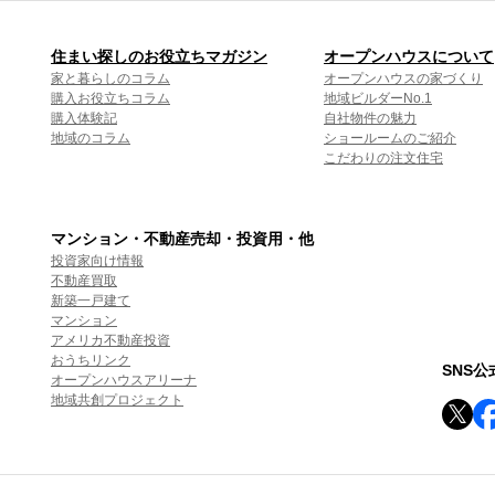
住まい探しのお役立ちマガジン
オープンハウスについて
家と暮らしのコラム
オープンハウスの家づくり
購入お役立ちコラム
地域ビルダーNo.1
購入体験記
自社物件の魅力
地域のコラム
ショールームのご紹介
こだわりの注文住宅
マンション・不動産売却・投資用・他
投資家向け情報
不動産買取
新築一戸建て
マンション
アメリカ不動産投資
おうちリンク
SNS
オープンハウスアリーナ
地域共創プロジェクト