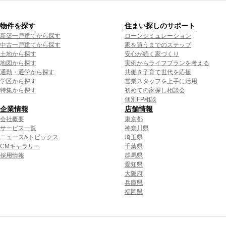
物件を探す
住まい探しのサポート
新築一戸建てから探す
ローンシミュレーション
中古一戸建てから探す
家を買うまでのステップ
土地から探す
安心が続く家づくり
地図から探す
実例からライフプランを考える
通勤・通学から探す
共働き子育て世代を応援
学区から探す
営業スタッフを上手に活用
特集から探す
初めての家探し相談会
個別FP相談
企業情報
店舗情報
会社概要
東京都
サービス一覧
神奈川県
ニュース&トピックス
埼玉県
CMギャラリー
千葉県
採用情報
群馬県
愛知県
大阪府
兵庫県
福岡県