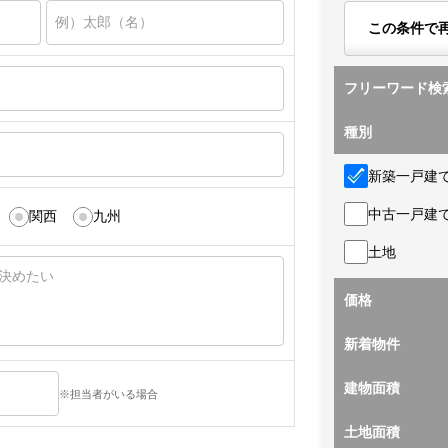
この条件で
フリーワード検
種別
新築一戸建
中古一戸建
関西
九州
土地
価格
新着物件
建物面積
※担当者がいる場合
土地面積