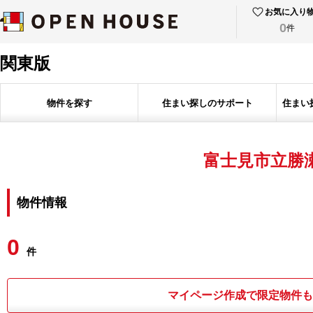
お気に入り
0
件
関東版
物件を探す
住まい探しのサポート
住まい
富士見市立勝
物件情報
0
件
マイページ作成で限定物件