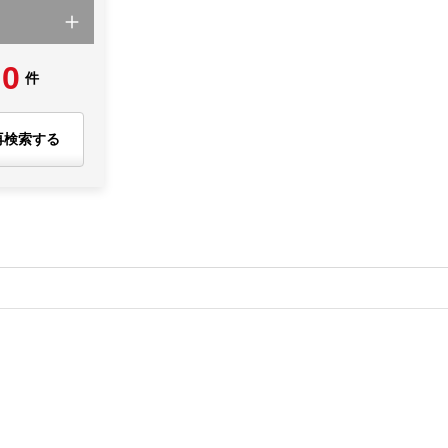
0
件
再検索する