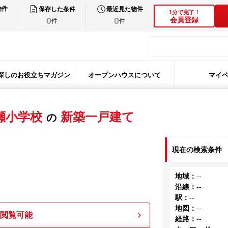
物件
保存した条件
最近見た物件
1分で完了！
0
0
会員登録
件
件
探しのお役立ちマガジン
オープンハウスについて
マイ
瀬小学校
新築一戸建て
の
現在の検索条件
地域
：
--
沿線
：
--
駅
：
--
地図
：
--
も閲覧可能
経路
：
--