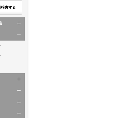
再検索する
索
て
て