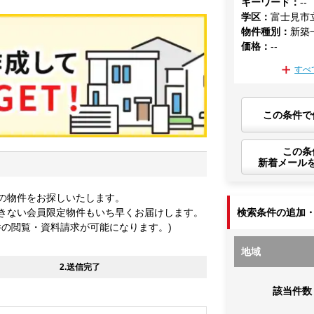
キーワード
：
--
学区
：
富士見市
物件種別
：
新築
価格
：
--
すべ
この条件で
この条
新着メール
の物件をお探しいたします。
きない会員限定物件もいち早くお届けします。
検索条件の追加
件の閲覧・資料請求が可能になります。)
地域
2.送信完了
該当件数