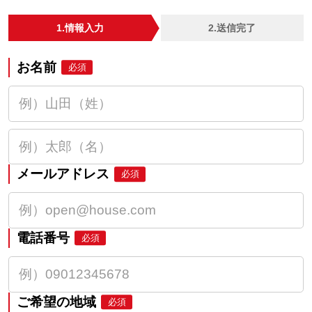
1.情報入力
2.送信完了
お名前
必須
メールアドレス
必須
電話番号
必須
ご希望の地域
必須