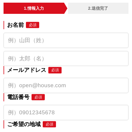
1.情報入力
2.送信完了
お名前
必須
メールアドレス
必須
電話番号
必須
ご希望の地域
必須