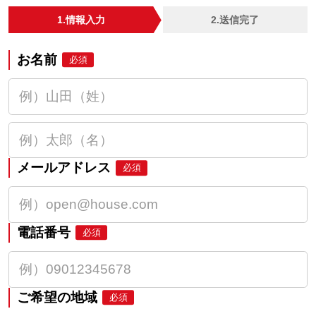
1.情報入力
2.送信完了
お名前
必須
メールアドレス
必須
電話番号
必須
ご希望の地域
必須