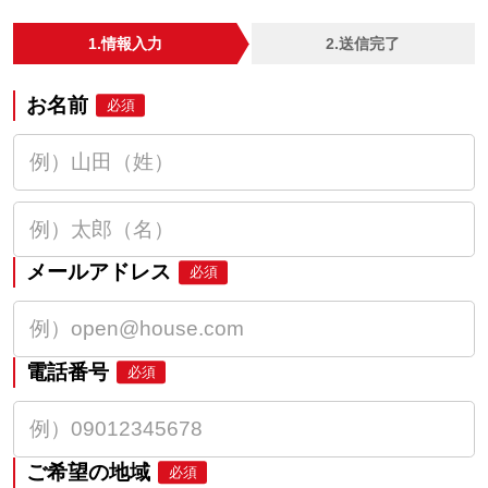
1.情報入力
2.送信完了
お名前
必須
メールアドレス
必須
電話番号
必須
ご希望の地域
必須