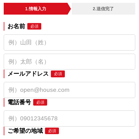
1.情報入力
2.送信完了
お名前
必須
メールアドレス
必須
電話番号
必須
ご希望の地域
必須