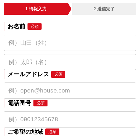
1.情報入力
2.送信完了
お名前
必須
メールアドレス
必須
電話番号
必須
ご希望の地域
必須