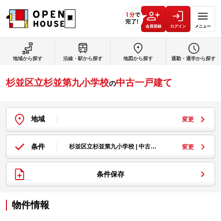
会員登録
ログイン
メニュー
地域から探す
沿線・駅から探す
地図から探す
通勤・通学から探す
杉並区立杉並第九小学校
中古一戸建て
の
地域
変更
条件
杉並区立杉並第九小学校 | 中古…
変更
条件保存
物件情報