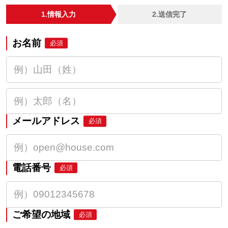
1.情報入力
2.送信完了
お名前
必須
メールアドレス
必須
電話番号
必須
ご希望の地域
必須