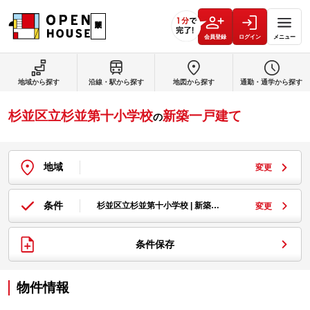
会員登録
ログイン
メニュー
地域から探す
沿線・駅から探す
地図から探す
通勤・通学から探す
杉並区立杉並第十小学校
新築一戸建て
の
地域
変更
条件
杉並区立杉並第十小学校 | 新築…
変更
条件保存
物件情報