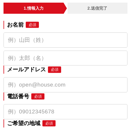
1.情報入力
2.送信完了
お名前
必須
メールアドレス
必須
電話番号
必須
ご希望の地域
必須