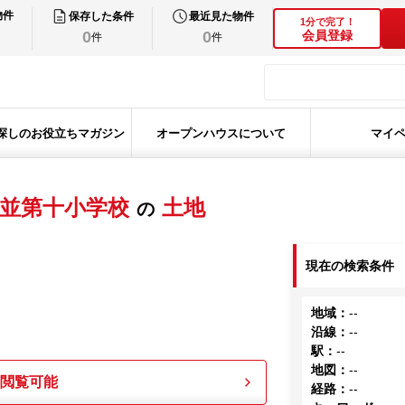
物件
保存した条件
最近見た物件
1分で完了！
0
0
会員登録
件
件
探しのお役立ちマガジン
オープンハウスについて
マイ
並第十小学校
土地
の
現在の検索条件
地域
：
--
沿線
：
--
駅
：
--
地図
：
--
も閲覧可能
経路
：
--