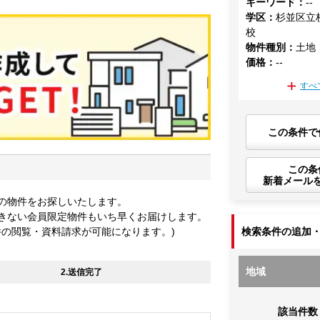
キーワード
：
--
学区
：
杉並区立
校
物件種別
：
土地
価格
：
--
すべ
この条件で
この条
新着メール
の物件をお探しいたします。
きない会員限定物件もいち早くお届けします。
件の閲覧・資料請求が可能になります。)
検索条件の追加
地域
2.送信完了
該当件数