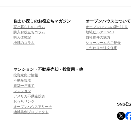
住まい探しのお役立ちマガジン
オープンハウスについて
家と暮らしのコラム
オープンハウスの家づくり
購入お役立ちコラム
地域ビルダーNo.1
購入体験記
自社物件の魅力
地域のコラム
ショールームのご紹介
こだわりの注文住宅
マンション・不動産売却・投資用・他
投資家向け情報
不動産買取
新築一戸建て
マンション
アメリカ不動産投資
おうちリンク
SNS
オープンハウスアリーナ
地域共創プロジェクト