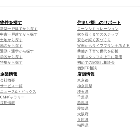
物件を探す
住まい探しのサポート
新築一戸建てから探す
ローンシミュレーション
中古一戸建てから探す
家を買うまでのステップ
土地から探す
安心が続く家づくり
地図から探す
実例からライフプランを考える
通勤・通学から探す
共働き子育て世代を応援
学区から探す
営業スタッフを上手に活用
特集から探す
初めての家探し相談会
個別FP相談
企業情報
店舗情報
会社概要
東京都
サービス一覧
神奈川県
ニュース&トピックス
埼玉県
CMギャラリー
千葉県
採用情報
群馬県
愛知県
大阪府
兵庫県
福岡県