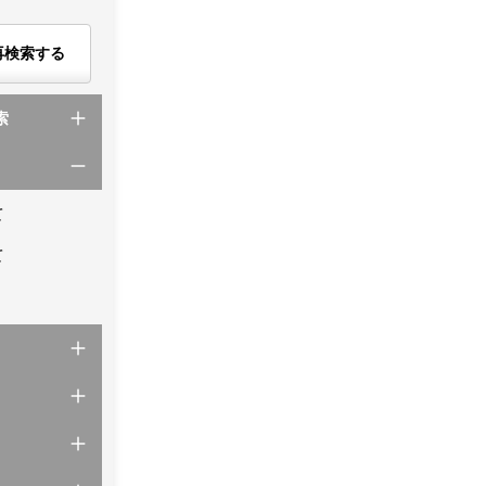
再検索する
索
て
て