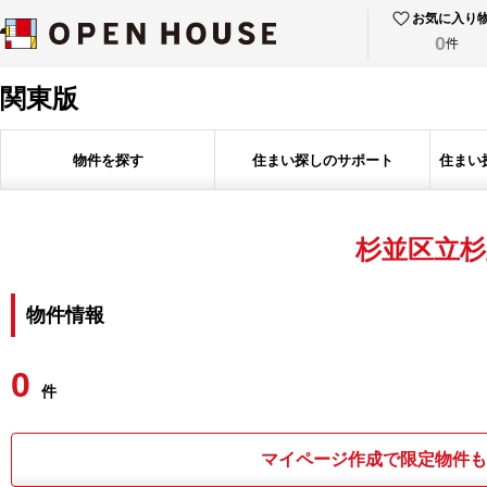
お気に入り
0
件
関東版
物件を探す
住まい探しのサポート
住まい
杉並区立杉
物件情報
0
件
マイページ作成で限定物件