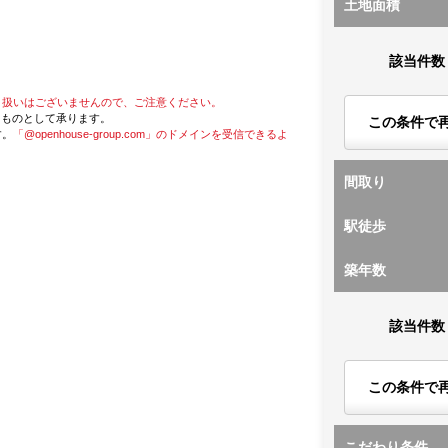
土地面積
該当件数
り扱いはございませんので、ご注意ください。
たものとして承ります。
この条件で
す。
「@openhouse-group.com」のドメインを受信できるよ
間取り
駅徒歩
築年数
該当件数
この条件で
こだわり条件