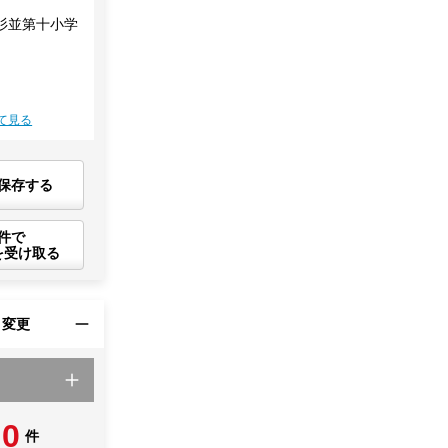
杉並第十小学
て見る
保存する
件で
を受け取る
・変更
0
件