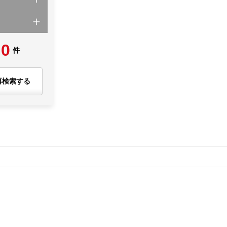
0
件
再検索する