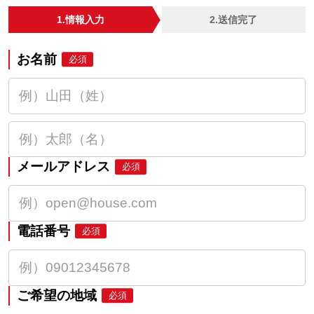
1.情報入力
2.送信完了
お名前
必須
メールアドレス
必須
電話番号
必須
ご希望の地域
必須