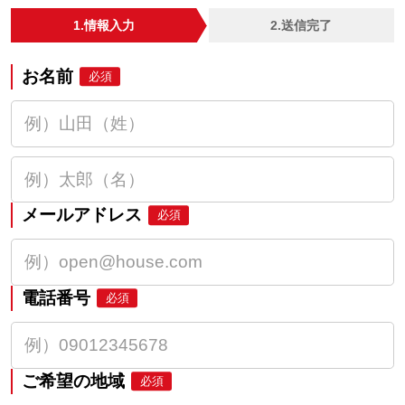
1.情報入力
2.送信完了
お名前
必須
メールアドレス
必須
電話番号
必須
ご希望の地域
必須