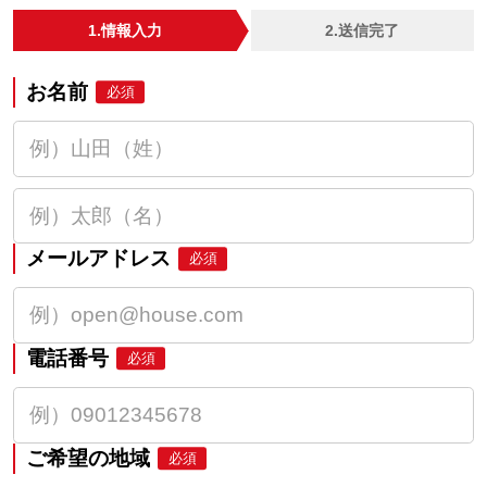
1.情報入力
2.送信完了
お名前
必須
メールアドレス
必須
電話番号
必須
ご希望の地域
必須