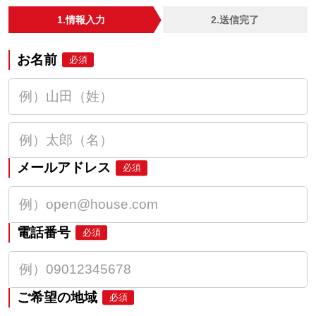
1.情報入力
2.送信完了
お名前
必須
メールアドレス
必須
電話番号
必須
ご希望の地域
必須