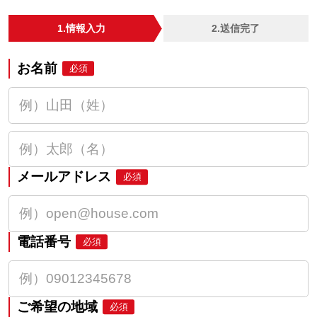
1.情報入力
2.送信完了
お名前
必須
メールアドレス
必須
電話番号
必須
ご希望の地域
必須