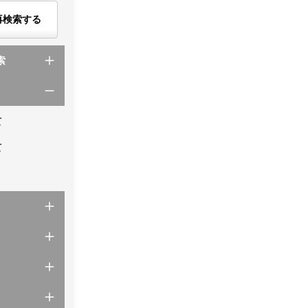
再検索する
索
て
て