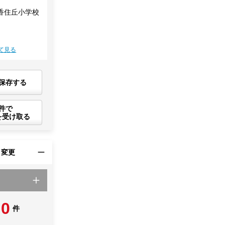
香住丘小学校
て見る
保存する
件で
を受け取る
・変更
0
件