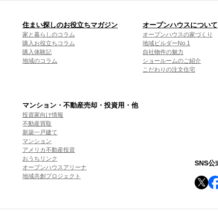
住まい探しのお役立ちマガジン
オープンハウスについて
家と暮らしのコラム
オープンハウスの家づくり
購入お役立ちコラム
地域ビルダーNo.1
購入体験記
自社物件の魅力
地域のコラム
ショールームのご紹介
こだわりの注文住宅
マンション・不動産売却・投資用・他
投資家向け情報
不動産買取
新築一戸建て
マンション
アメリカ不動産投資
おうちリンク
SNS
オープンハウスアリーナ
地域共創プロジェクト