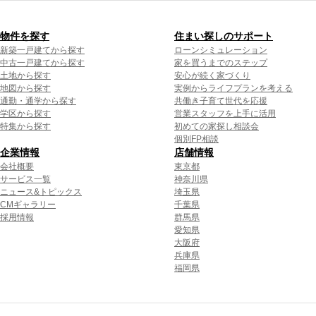
物件を探す
住まい探しのサポート
新築一戸建てから探す
ローンシミュレーション
中古一戸建てから探す
家を買うまでのステップ
土地から探す
安心が続く家づくり
地図から探す
実例からライフプランを考える
通勤・通学から探す
共働き子育て世代を応援
学区から探す
営業スタッフを上手に活用
特集から探す
初めての家探し相談会
個別FP相談
企業情報
店舗情報
会社概要
東京都
サービス一覧
神奈川県
ニュース&トピックス
埼玉県
CMギャラリー
千葉県
採用情報
群馬県
愛知県
大阪府
兵庫県
福岡県