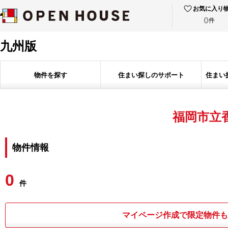
お気に入り
0
件
九州版
物件を探す
住まい探しのサポート
住まい
福岡市立
物件情報
0
件
マイページ作成で限定物件