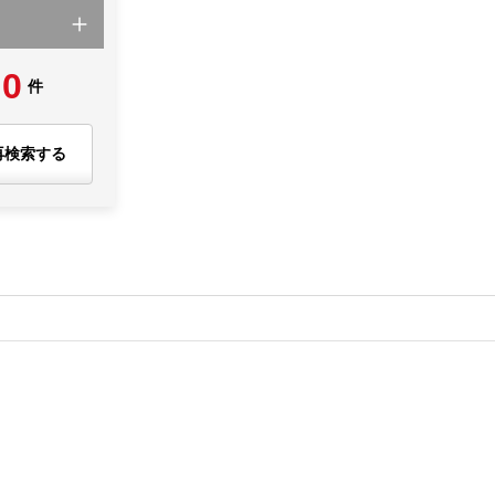
0
件
再検索する