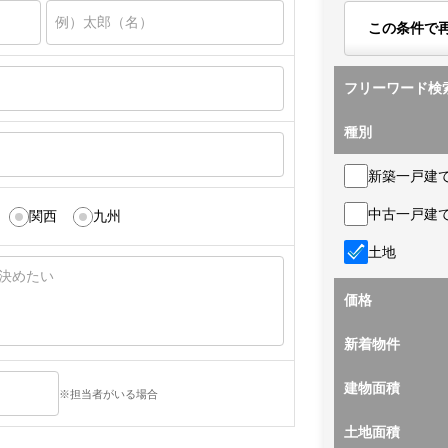
この条件で
フリーワード検
種別
新築一戸建
中古一戸建
関西
九州
土地
価格
新着物件
建物面積
※担当者がいる場合
土地面積