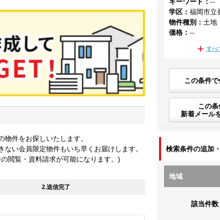
キーワード
：
--
学区
：
福岡市立
物件種別
：
土地
価格
：
--
すべ
この条件で
この条
新着メール
の物件をお探しいたします。
きない会員限定物件もいち早くお届けします。
検索条件の追加
件の閲覧・資料請求が可能になります。)
地域
2.送信完了
該当件数