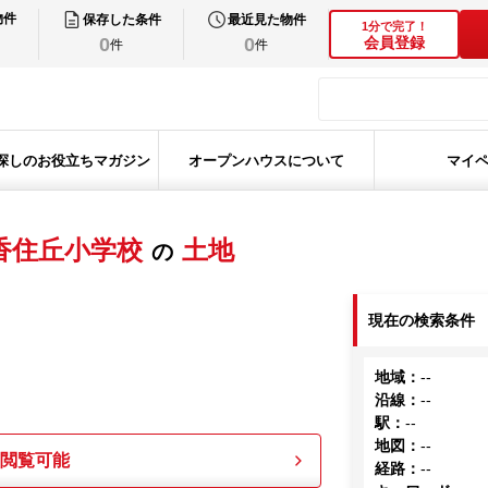
物件
保存した条件
最近見た物件
1分で完了！
0
0
会員登録
件
件
探しのお役立ちマガジン
オープンハウスについて
マイ
香住丘小学校
土地
の
現在の検索条件
地域
：
--
沿線
：
--
駅
：
--
地図
：
--
も閲覧可能
経路
：
--