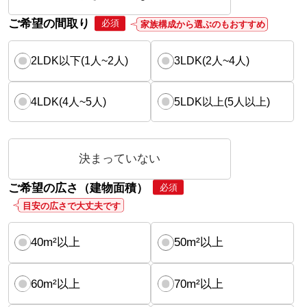
ご希望の間取り
必須
家族構成から選ぶのもおすすめ
2LDK以下(1人~2人)
3LDK(2人~4人)
4LDK(4人~5人)
5LDK以上(5人以上)
決まっていない
ご希望の広さ（建物面積）
必須
目安の広さで大丈夫です
40m²以上
50m²以上
60m²以上
70m²以上