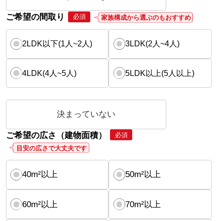
ご希望の間取り
必須
家族構成から選ぶのもおすすめ
2LDK以下(1人~2人)
3LDK(2人~4人)
4LDK(4人~5人)
5LDK以上(5人以上)
決まっていない
ご希望の広さ（建物面積）
必須
目安の広さで大丈夫です
40m²以上
50m²以上
60m²以上
70m²以上