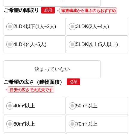
ご希望の間取り
必須
家族構成から選ぶのもおすすめ
2LDK以下(1人~2人)
3LDK(2人~4人)
4LDK(4人~5人)
5LDK以上(5人以上)
決まっていない
ご希望の広さ（建物面積）
必須
目安の広さで大丈夫です
40m²以上
50m²以上
60m²以上
70m²以上