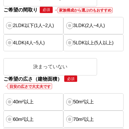
ご希望の間取り
必須
家族構成から選ぶのもおすすめ
2LDK以下(1人~2人)
3LDK(2人~4人)
4LDK(4人~5人)
5LDK以上(5人以上)
決まっていない
ご希望の広さ（建物面積）
必須
目安の広さで大丈夫です
40m²以上
50m²以上
60m²以上
70m²以上