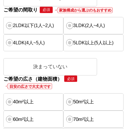
ご希望の間取り
必須
家族構成から選ぶのもおすすめ
2LDK以下(1人~2人)
3LDK(2人~4人)
4LDK(4人~5人)
5LDK以上(5人以上)
決まっていない
ご希望の広さ（建物面積）
必須
目安の広さで大丈夫です
40m²以上
50m²以上
60m²以上
70m²以上