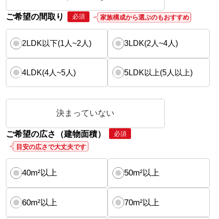
ご希望の間取り
必須
家族構成から選ぶのもおすすめ
2LDK以下(1人~2人)
3LDK(2人~4人)
4LDK(4人~5人)
5LDK以上(5人以上)
決まっていない
ご希望の広さ（建物面積）
必須
目安の広さで大丈夫です
40m²以上
50m²以上
60m²以上
70m²以上