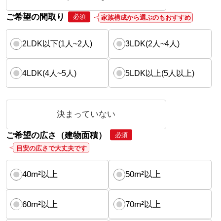
ご希望の間取り
必須
家族構成から選ぶのもおすすめ
2LDK以下(1人~2人)
3LDK(2人~4人)
4LDK(4人~5人)
5LDK以上(5人以上)
決まっていない
ご希望の広さ（建物面積）
必須
目安の広さで大丈夫です
40m²以上
50m²以上
60m²以上
70m²以上