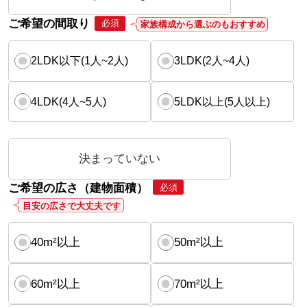
ご希望の間取り
必須
家族構成から選ぶのもおすすめ
2LDK以下(1人~2人)
3LDK(2人~4人)
4LDK(4人~5人)
5LDK以上(5人以上)
決まっていない
ご希望の広さ（建物面積）
必須
目安の広さで大丈夫です
40m²以上
50m²以上
60m²以上
70m²以上