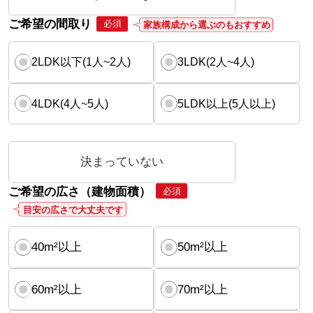
ご希望の間取り
必須
家族構成から選ぶのもおすすめ
2LDK以下(1人~2人)
3LDK(2人~4人)
4LDK(4人~5人)
5LDK以上(5人以上)
決まっていない
ご希望の広さ（建物面積）
必須
目安の広さで大丈夫です
40m²以上
50m²以上
60m²以上
70m²以上