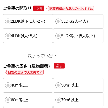
ご希望の間取り
必須
家族構成から選ぶのもおすすめ
2LDK以下(1人~2人)
3LDK(2人~4人)
4LDK(4人~5人)
5LDK以上(5人以上)
決まっていない
ご希望の広さ（建物面積）
必須
目安の広さで大丈夫です
40m²以上
50m²以上
60m²以上
70m²以上