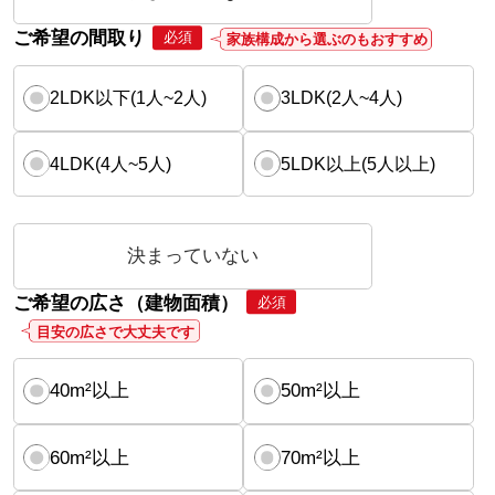
ご希望の間取り
必須
家族構成から選ぶのもおすすめ
2LDK以下(1人~2人)
3LDK(2人~4人)
4LDK(4人~5人)
5LDK以上(5人以上)
決まっていない
ご希望の広さ（建物面積）
必須
目安の広さで大丈夫です
40m²以上
50m²以上
60m²以上
70m²以上