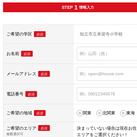
1
STEP
情報入力
ご希望の学区
知立市立来迎寺小学校
必須
お名前
必須
メールアドレス
必須
電話番号
必須
ご希望の地域
関東
北関東
東海
必須
ご希望のエリア
決まっていない場合は
現在お住
必須
複数選択可
エリア
をご選択ください！