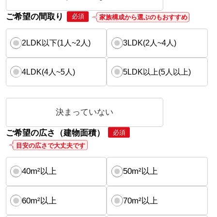
ご希望の間取り
必須
家族構成から選ぶのもおすすめ
2LDK以下(1人~2人)
3LDK(2人~4人)
4LDK(4人~5人)
5LDK以上(5人以上)
決まっていない
ご希望の広さ（建物面積）
必須
目安の広さで大丈夫です
40m²以上
50m²以上
60m²以上
70m²以上