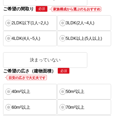
ご希望の間取り
必須
家族構成から選ぶのもおすすめ
2LDK以下(1人~2人)
3LDK(2人~4人)
4LDK(4人~5人)
5LDK以上(5人以上)
決まっていない
ご希望の広さ（建物面積）
必須
目安の広さで大丈夫です
40m²以上
50m²以上
60m²以上
70m²以上